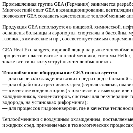
Промышленная группа GEA (Германия) занимается разработ
Многолетний опыт GEA в кондиционировании, вентиляции 
позволяют GEA создавать качественные теплообменные ап
Продукция GEA используется в пищевой, химической, неф
оснащены больницы и аэропорты, спортзалы и бассейны, м
газовые, химические и пр., соответствует самым современ
GEA Heat Exchangers, мировой лидер на рынке теплообмен
процессов: пластинчатые теплообменники, системы Heller
также все типы кожухотрубных теплообменников.
Теплообменное оборудование GEA используется:
— для нагрева/охлаждения вязких сред и сред с большой 
— для обработки агрессивных сред (серная соляная, плави
— в качестве конденсаторов (в том числе и с выводом ине
холодильников, конденсаторов, системы для рекуперации 
водорода, на установках риформинга);
— для процессов гидроконверсии, где в качестве теплонос
Теплообменники с воздушным охлаждением, поставляем
и жидких сред, применяемых в технологических процесса