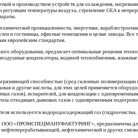
кой и производством устройств для охлаждения, нагревания
и регуляции температуры воздуха, стремление GEA к непр
параты.
техимической промышленности, энергетике, кораблестроени
узеи и гостиницы, офисные помещения и целые заводы. Все 
ным европейским стандартам.
ного оборудования, предлагает оптимальные решения тепло
, воздушные конденсаторы, водяной теплообменник, влажные
загрязняющей способностью (сред склонных полимеризации 
ковая и другие кислоты, для этих целей применяется оборуд
ртных газов), испарителей, для конденсации с одновременн
тепла отходящих дымовых газов с одновременным подогрево
ителя используется водородосодержащий газ (гидроочистка,
ые ООО «ПРОМСПЕЦМАНУФАКТУРИНГ», предназначены для к
х нефтеперерабатывающей, нефтехимической и других смеж