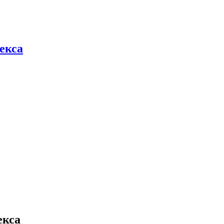
екса
екса