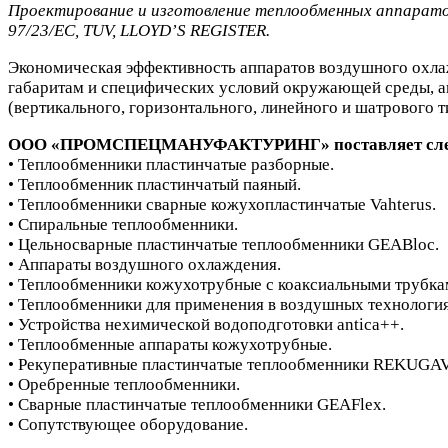
Проектирование и изготовление теплообменных аппаратов
97/23/EC, TUV, LLOYD’S REGISTER.
Экономическая эффективность аппаратов воздушного охла
габаритам и специфических условий окружающей среды, 
(вертикального, горизонтального, линейного и шатрового т
ООО «ПРОМСПЕЦМАНУФАКТУРИНГ» поставляет след
• Теплообменники пластинчатые разборные.
• Теплообменник пластинчатый паяный.
• Теплообменники сварные кожухопластинчатые Vahterus.
• Спиральные теплообменники.
• Цельносварные пластинчатые теплообменники GEABloc.
• Аппараты воздушного охлаждения.
• Теплообменники кожухотрубные с коаксиальными трубка
• Теплообменники для применения в воздушных технология
• Устройства нехимической водоподготовки antica++.
• Теплообменные аппараты кожухотрубные.
• Рекуперативные пластинчатые теплообменники REKUG
• Оребренные теплообменники.
• Сварные пластинчатые теплообменники GEAFlex.
• Сопутствующее оборудование.