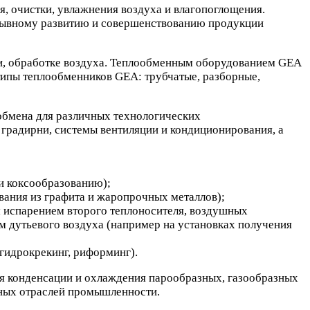
, очистки, увлажнения воздуха и влагопоглощения.
ерывному развитию и совершенствованию продукции
и, обработке воздуха. Теплообменным оборудованием GEA
типы теплообменников GEA: трубчатые, разборные,
обмена для различных технологических
 градирни, системы вентиляции и кондиционирования, а
и коксообразованию);
ования из графита и жаропрочных металлов);
ым испарением второго теплоносителя, воздушных
м дутьевого воздуха (например на установках получения
 гидрокрекинг, риформинг).
онденсации и охлаждения парообразных, газообразных
ных отраслей промышленности.